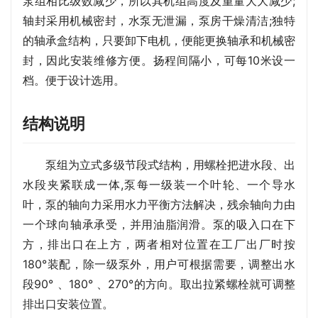
泵组相比级数减少，所以其机组高度及重量大大减少;
轴封采用机械密封，水泵无泄漏，泵房干燥清洁;独特
的轴承盒结构，只要卸下电机，便能更换轴承和机械密
封，因此安装维修方便。扬程间隔小，可每10米设一
档。便于设计选用。
结构说明
泵组为立式多级节段式结构，用螺栓把进水段、出
水段夹紧联成一体,泵每一级装一个叶轮、一个导水
叶，泵的轴向力采用水力平衡方法解决，残余轴向力由
一个球向轴承承受，并用油脂润滑。泵的吸入口在下
方，排出口在上方，两者相对位置在工厂出厂时按
180°装配，除一级泵外，用户可根据需要，调整出水
段90° 、180° 、270°的方向。取出拉紧螺栓就可调整
排出口安装位置。