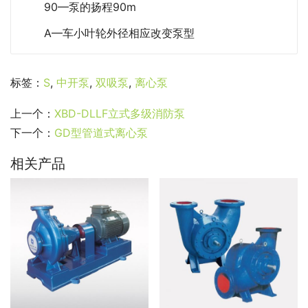
90—泵的扬程90m
A—车小叶轮外径相应改变泵型
标签：
S
,
中开泵
,
双吸泵
,
离心泵
上一个：
XBD-DLLF立式多级消防泵
下一个：
GD型管道式离心泵
相关产品