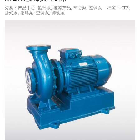
分类：
产品中心
,
循环泵
,
推荐产品
,
离心泵
,
空调泵
标签：
KTZ
,
卧式泵
,
循环泵
,
空调泵
,
铸铁泵