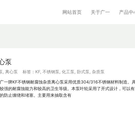
网站首页
关于广一
产品中
心泵
泵
,
离心泵
标签：
KF
,
不锈钢泵
,
化工泵
,
卧式泵
,
杂质泵
广一牌KF不锈钢耐腐蚀杂质离心泵采用优质304/316不锈钢材料制造。
较强的耐腐蚀能力和较高的卫生等级。本泵叶轮采用了开式设计，可以有
的防止缠绕和堵塞。主要用来抽取含有